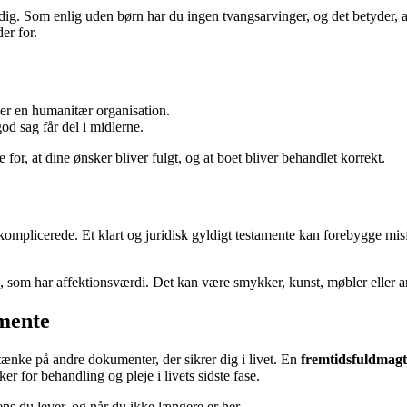
r dig. Som enlig uden børn har du ingen tvangsarvinger, og det betyder, 
er for.
ller en humanitær organisation.
god sag får del i midlerne.
 for, at dine ønsker bliver fulgt, og at boet bliver behandlet korrekt.
mplicerede. Et klart og juridisk gyldigt testamente kan forebygge misfor
 som har affektionsværdi. Det kan være smykker, kunst, møbler eller an
amente
tænke på andre dokumenter, der sikrer dig i livet. En
fremtidsfuldmagt
r for behandling og pleje i livets sidste fase.
s du lever, og når du ikke længere er her.