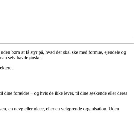
e uden børn at få styr på, hvad der skal ske med formue, ejendele og
 man selv havde ønsket.
ekteret.
l dine forældre – og hvis de ikke lever, til dine søskende eller deres
ven, en nevø eller niece, eller en velgørende organisation. Uden