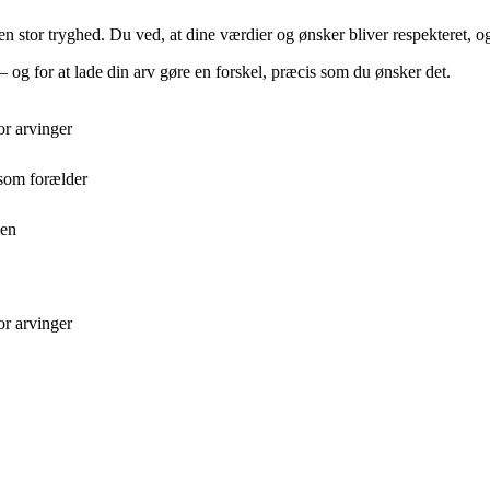
en stor tryghed. Du ved, at dine værdier og ønsker bliver respekteret, o
 – og for at lade din arv gøre en forskel, præcis som du ønsker det.
or arvinger
 som forælder
ien
or arvinger