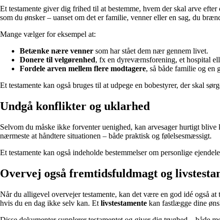
Et testamente giver dig frihed til at bestemme, hvem der skal arve efte
som du ønsker – uanset om det er familie, venner eller en sag, du brænd
Mange vælger for eksempel at:
Betænke nære venner
som har stået dem nær gennem livet.
Donere til velgørenhed
, fx en dyreværnsforening, et hospital e
Fordele arven mellem flere modtagere
, så både familie og en 
Et testamente kan også bruges til at udpege en bobestyrer, der skal sørge
Undgå konflikter og uklarhed
Selvom du måske ikke forventer uenighed, kan arvesager hurtigt blive ko
nærmeste at håndtere situationen – både praktisk og følelsesmæssigt.
Et testamente kan også indeholde bestemmelser om personlige ejendele,
Overvej også fremtidsfuldmagt og livstest
Når du alligevel overvejer testamente, kan det være en god idé også at 
hvis du en dag ikke selv kan. Et
livstestamente
kan fastlægge dine ønske
Disse dokumenter supplerer testamentet og giver dig tryghed – både men