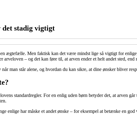
det stadig vigtigt
 en ægtefælle. Men faktisk kan det være mindst lige så vigtigt for enlig
arveloven – og det kan føre til, at arven ender et helt andet sted, end
lv når man står alene, og hvordan du kan sikre, at dine ønsker bliver resp
te?
lovens standardregler. For en enlig uden børn betyder det, at arven går ti
ten.
mange enlige har måske et andet ønske – for eksempel at betænke en god 