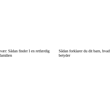
vær: Sådan finder I en retfærdig
Sådan forklarer du dit barn, hva
familien
betyder