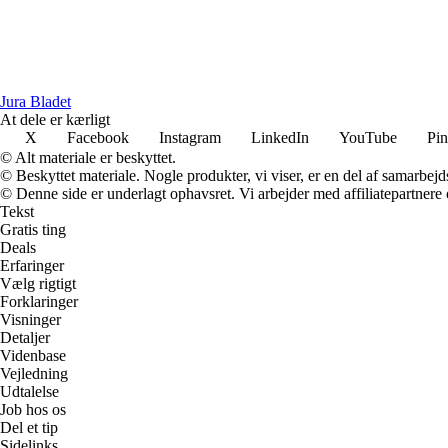
Jura Bladet
At dele er kærligt
X
Facebook
Instagram
LinkedIn
YouTube
Pin
© Alt materiale er beskyttet.
© Beskyttet materiale. Nogle produkter, vi viser, er en del af samarbejd
© Denne side er underlagt ophavsret. Vi arbejder med affiliatepartnere 
Tekst
Gratis ting
Deals
Erfaringer
Vælg rigtigt
Forklaringer
Visninger
Detaljer
Videnbase
Vejledning
Udtalelse
Job hos os
Del et tip
Sidelinks