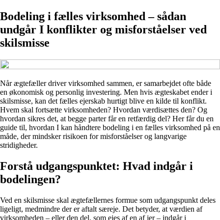
Bodeling i fælles virksomhed – sådan
undgår I konflikter og misforståelser ved
skilsmisse
Når ægtefæller driver virksomhed sammen, er samarbejdet ofte både
en økonomisk og personlig investering. Men hvis ægteskabet ender i
skilsmisse, kan det fælles ejerskab hurtigt blive en kilde til konflikt.
Hvem skal fortsætte virksomheden? Hvordan værdisættes den? Og
hvordan sikres det, at begge parter får en retfærdig del? Her får du en
guide til, hvordan I kan håndtere bodeling i en fælles virksomhed på en
måde, der mindsker risikoen for misforståelser og langvarige
stridigheder.
Forstå udgangspunktet: Hvad indgår i
bodelingen?
Ved en skilsmisse skal ægtefællernes formue som udgangspunkt deles
ligeligt, medmindre der er aftalt særeje. Det betyder, at værdien af
virksomheden – eller den del, som ejes af en af jer – indgår i