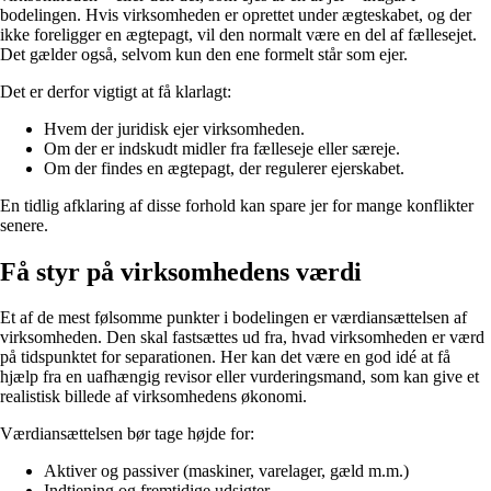
bodelingen. Hvis virksomheden er oprettet under ægteskabet, og der
ikke foreligger en ægtepagt, vil den normalt være en del af fællesejet.
Det gælder også, selvom kun den ene formelt står som ejer.
Det er derfor vigtigt at få klarlagt:
Hvem der juridisk ejer virksomheden.
Om der er indskudt midler fra fælleseje eller særeje.
Om der findes en ægtepagt, der regulerer ejerskabet.
En tidlig afklaring af disse forhold kan spare jer for mange konflikter
senere.
Få styr på virksomhedens værdi
Et af de mest følsomme punkter i bodelingen er værdiansættelsen af
virksomheden. Den skal fastsættes ud fra, hvad virksomheden er værd
på tidspunktet for separationen. Her kan det være en god idé at få
hjælp fra en uafhængig revisor eller vurderingsmand, som kan give et
realistisk billede af virksomhedens økonomi.
Værdiansættelsen bør tage højde for:
Aktiver og passiver (maskiner, varelager, gæld m.m.)
Indtjening og fremtidige udsigter